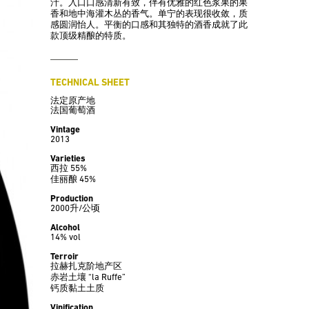
汁。入口口感清新有致，伴有优雅的红色浆果的果
香和地中海灌木丛的香气。单宁的表现很收敛，质
感圆润怡人。平衡的口感和其独特的酒香成就了此
款顶级精酿的特质。
TECHNICAL SHEET
法定原产地
法国葡萄酒
Vintage
2013
Varieties
西拉 55%
佳丽酿 45%
Production
2000升/公顷
Alcohol
14% vol
Terroir
拉赫扎克阶地产区
赤岩土壤 “la Ruffe”
钙质黏土土质
Vinification