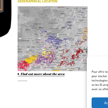
GEOGRAPHICAL LOCATION
Pour offrir l
Find out more about the area
pour stocker 
technologies
ou les ID uni
avoir un effe
Ac