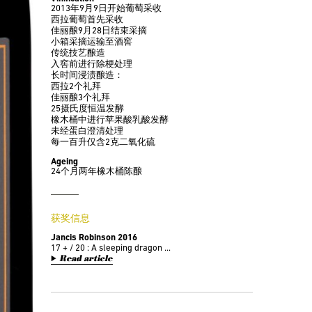
2013年9月9日开始葡萄采收
西拉葡萄首先采收
佳丽酿9月28日结束采摘
小箱采摘运输至酒窖
传统技艺酿造
入窖前进行除梗处理
长时间浸渍酿造：
西拉2个礼拜
佳丽酿3个礼拜
25摄氏度恒温发酵
橡木桶中进行苹果酸乳酸发酵
未经蛋白澄清处理
每一百升仅含2克二氧化硫
Ageing
24个月两年橡木桶陈酿
获奖信息
Jancis Robinson 2016
17 + / 20 : A sleeping dragon ...
Read article