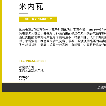
米内瓦
OTHER VINTAGES
这款卡莫&乔森系列米内瓦干红酒体为红宝石色泽。2015年份
的表现尤为突出。开瓶后，扑面而来的是红色浆果的香气如车厘
酒庄周围的地中海灌木丛给了葡萄酒不一样的风味。入口口感细
时，果香浓郁，红色浆果香气突出，带着一丝淡淡的醋栗的清爽
香气相得益彰。无疑，这是一款高雅、有腔调、讨喜且极具魅力
TECHNICAL SHEET
法定原产地
米内瓦法定原产地
Vintage
2015
Varieties
版权
西拉 50 %
歌海娜 30 %
佳丽酿 20 %
Production