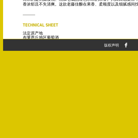
香浓郁且不失清爽。这款老藤佳酿在果香、柔顺度以及细腻感间
TECHNICAL SHEET
法定原产地
布莱恩丘地区葡萄酒
版权声明
Vintage
2009
Varieties
佳丽酿 100%
Production
2500 升/公顷
Alcohol
14.5%
Terroir
土质为钙质粘土
1890年种植的老藤葡萄园（124年）
葡萄藤为杯状剪枝管理
60年以来混合选择培育
Vinification
全手工精选采摘
葡萄经过除梗处理