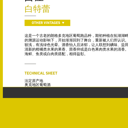
白特蕾
OTHER VINTAGES
这是一个古老的朗格多克地区葡萄跑品种，期初种植在拓湖湖畔
的溯源运动影响下，开始渐渐回到了舞台，重新被人们所认识。
较浅，有浅绿色光晕。酒香怡人且浓郁，让人联想到碘味、盐
清新的柑橘类水果的果香、茴香抑或是白色果肉类水果的清香。
海鲜、鱼类或白肉类搭配，相得益彰。
TECHNICAL SHEET
法定原产地
奥克地区葡萄酒
Vintage
2016
Varieties
100% 白特蕾
Production
5000 升/公顷