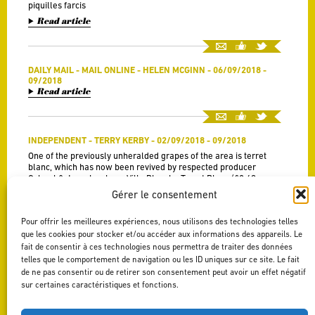
piquilles farcis
Read article
DAILY MAIL - MAIL ONLINE - HELEN MCGINN - 06/09/2018 -
09/2018
Read article
INDEPENDENT - TERRY KERBY - 02/09/2018 - 09/2018
One of the previously unheralded grapes of the area is terret
blanc, which has now been revived by respected producer
Calmel & Joseph, whose Villa Blanche Terret Blanc (£8.49
Waitrose; waitrosecellar.com)
Gérer le consentement
Read article
Pour offrir les meilleures expériences, nous utilisons des technologies telles
que les cookies pour stocker et/ou accéder aux informations des appareils. Le
fait de consentir à ces technologies nous permettra de traiter des données
JAMIE GOODE'S WINE BLOG - 25/07/2018 - 07/2018
telles que le comportement de navigation ou les ID uniques sur ce site. Le fait
Read article
de ne pas consentir ou de retirer son consentement peut avoir un effet négatif
sur certaines caractéristiques et fonctions.
1
2
3
4
5
6
7
8
9
10