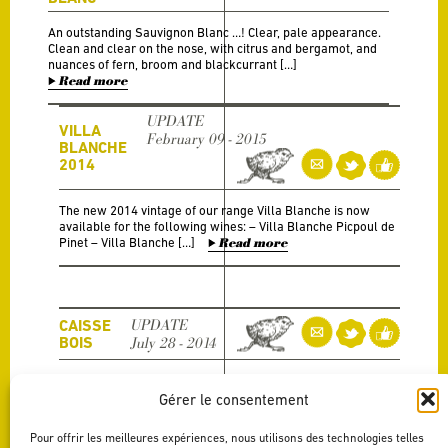
An outstanding Sauvignon Blanc …! Clear, pale appearance.
Clean and clear on the nose, with citrus and bergamot, and
nuances of fern, broom and blackcurrant […]
Read more
UPDATE
VILLA
February 09 - 2015
BLANCHE
2014
The new 2014 vintage of our range Villa Blanche is now
available for the following wines: – Villa Blanche Picpoul de
Pinet – Villa Blanche […]
Read more
CAISSE
UPDATE
BOIS
July 28 - 2014
Nous avons le plaisir de vous offrir la possibilité de
composer des caisses bois personnalisée “Calmel & Joseph”
Gérer le consentement
avec les vins de nos gammes “Les […]
Read more
Pour offrir les meilleures expériences, nous utilisons des technologies telles