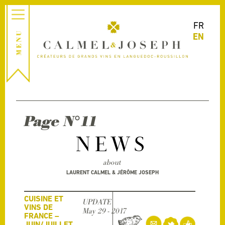
FR
EN
Page N°11
NEWS
about
LAURENT CALMEL & JÉRÔME JOSEPH
CUISINE ET
UPDATE
VINS DE
May 29 - 2017
FRANCE –
JUIN/JUILLET