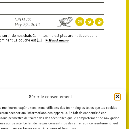
UPDATE
May 29 - 2012
e sortir de nos chais.Ce millésime est plus aromatique que le
dominent.La bouche est […]
Read more
Gérer le consentement
PAGE
1
2
3
4
5
…
7
8
9
10
11
12
es meilleures expériences, nous utilisons des technologies telles que les cookies
et/ou accéder aux informations des appareils. Le fait de consentir à ces
 nous permettra de traiter des données telles que le comportement de navigation
ques sur ce site. Le fait de ne pas consentir ou de retirer son consentement peut
t négatif sur certaines caractéristiques et fonctions.