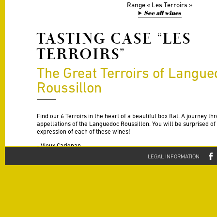
Range
Les Terroirs
See all wines
TASTING CASE “LES
TERROIRS”
The Great Terroirs of Langue
Roussillon
Find our 6 Terroirs in the heart of a beautiful box flat. A journey t
appellations of the Languedoc Roussillon. You will be surprised of t
expression of each of these wines!
- Vieux Carignan
- Saint-Chinian
LEGAL INFORMATION
- Faugères
- Minervois
- Corbières
- Côtes du Roussillon Villages
Offered in the latest vintages for sale.