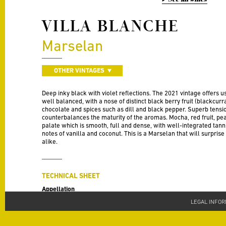
VILLA BLANCHE
Marselan
OTHER VINTAGES
Deep inky black with violet reflections. The 2021 vintage offers u
well balanced, with a nose of distinct black berry fruit (blackcurr
chocolate and spices such as dill and black pepper. Superb tensi
counterbalances the maturity of the aromas. Mocha, red fruit, pe
palate which is smooth, full and dense, with well-integrated tannin
notes of vanilla and coconut. This is a Marselan that will surpris
alike.
TECHNICAL SHEET
Appellation
IGP Pays d'Oc
LEGAL INFOR
Vintage
2021