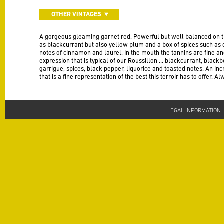
OTHER VINTAGES
A gorgeous gleaming garnet red. Powerful but well balanced on th
as blackcurrant but also yellow plum and a box of spices such as d
notes of cinnamon and laurel. In the mouth the tannins are fine an
expression that is typical of our Roussillon … blackcurrant, blackbe
garrigue, spices, black pepper, liquorice and toasted notes. An in
that is a fine representation of the best this terroir has to offer. A
TECHNICAL SHEET
LEGAL INFORMATION
Appellation
AOP Côtes du Roussillon Village
Vintage
2021
Varieties
Grenache 30%, Syrah 30%, Mourvèdre 20 %, Carignan 20%
Alcohol