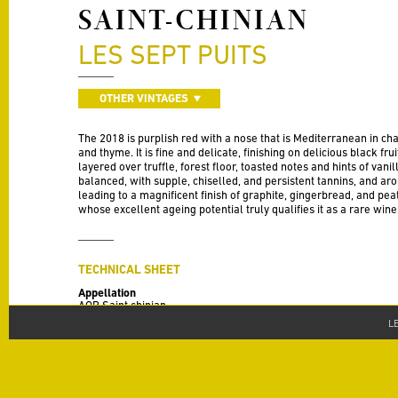
SAINT-CHINIAN
LES SEPT PUITS
OTHER VINTAGES
The 2018 is purplish red with a nose that is Mediterranean in cha
and thyme. It is fine and delicate, finishing on delicious black fr
layered over truffle, forest floor, toasted notes and hints of vanill
balanced, with supple, chiselled, and persistent tannins, and ar
leading to a magnificent finish of graphite, gingerbread, and pea
whose excellent ageing potential truly qualifies it as a rare wine
TECHNICAL SHEET
Appellation
AOP Saint chinian
L
Vintage
2018
Varieties
Mourvèdre 30 %; Syrah 20 %; Grenache 20 %; Cinsaut 20 %; Cari