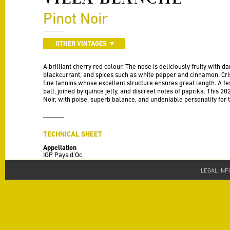
Pinot Noir
OTHER VINTAGES
A brilliant cherry red colour. The nose is deliciously fruity with 
blackcurrant, and spices such as white pepper and cinnamon. Cris
fine tannins whose excellent structure ensures great length. A fest
ball, joined by quince jelly, and discreet notes of paprika. This 2
Noir, with poise, superb balance, and undeniable personality for 
TECHNICAL SHEET
Appellation
IGP Pays d'Oc
Vintage
LEGAL INF
2022
Varieties
100% Pinot Noir
Alcohol
13 % alc