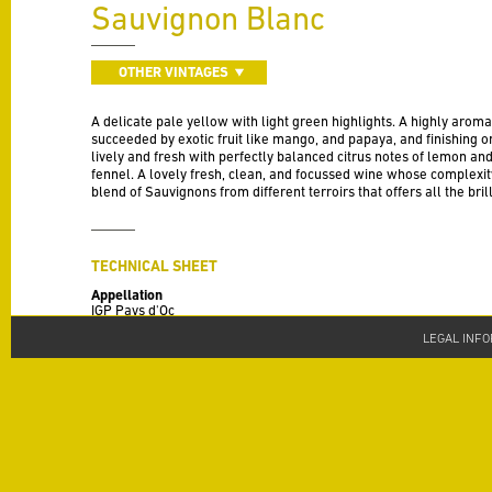
Sauvignon Blanc
OTHER VINTAGES
A delicate pale yellow with light green highlights. A highly arom
succeeded by exotic fruit like mango, and papaya, and finishing on
lively and fresh with perfectly balanced citrus notes of lemon and
fennel. A lovely fresh, clean, and focussed wine whose complexity
blend of Sauvignons from different terroirs that offers all the bril
TECHNICAL SHEET
Appellation
IGP Pays d'Oc
LEGAL INF
Vintage
2024
Varieties
100% Sauvignon Blanc
Alcohol
12 % alc./vol
Terroir