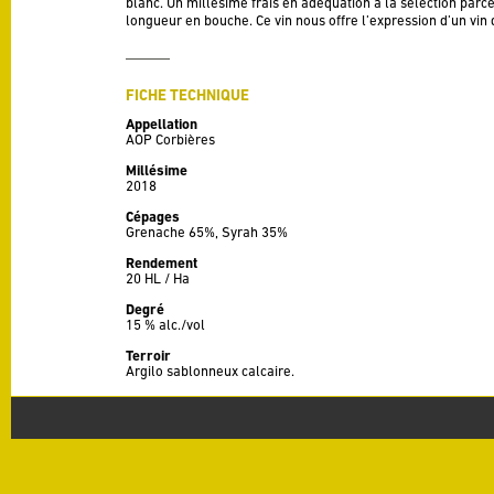
blanc. Un millésime frais en adéquation à la sélection parce
longueur en bouche. Ce vin nous offre l’expression d’un vi
FICHE TECHNIQUE
Appellation
AOP Corbières
Millésime
2018
Cépages
Grenache 65%, Syrah 35%
Rendement
20 HL / Ha
Degré
15 % alc./vol
Terroir
Argilo sablonneux calcaire.
Vinification
Pour ce millésime, les vendanges ont démarrées le 15 Sep
meilleures grappes ont été sélectionnées à la vigne après 
principe avec la recherche d’une maturité phénolique parfa
chaleur s’est installée jusqu’aux vendanges. Les bons raisin
a été encuvé en grappes entières. Les deux cépages ont été 