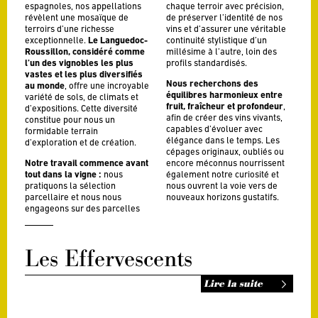
espagnoles, nos appellations
chaque terroir avec précision,
révèlent une mosaïque de
de préserver l’identité de nos
terroirs d’une richesse
vins et d’assurer une véritable
exceptionnelle.
Le Languedoc-
continuité stylistique d’un
Roussillon, considéré comme
millésime à l’autre, loin des
l’un des vignobles les plus
profils standardisés.
vastes et les plus diversifiés
Nous recherchons des
au monde
, offre une incroyable
équilibres harmonieux entre
variété de sols, de climats et
fruit, fraîcheur et profondeur
,
d’expositions. Cette diversité
afin de créer des vins vivants,
constitue pour nous un
capables d’évoluer avec
formidable terrain
élégance dans le temps. Les
d’exploration et de création.
cépages originaux, oubliés ou
Notre travail commence avant
encore méconnus nourrissent
tout dans la vigne :
nous
également notre curiosité et
pratiquons la sélection
nous ouvrent la voie vers de
parcellaire et nous nous
nouveaux horizons gustatifs.
engageons sur des parcelles
Les Effervescents
Lire la suite
La Blanquette de Limoux trouve
l’essentiel de leur