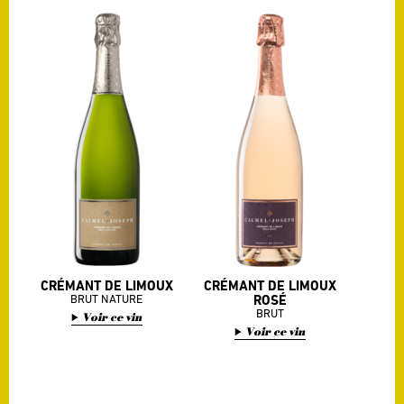
son origine, en 1531, dans les
tempérament. En effet, tous
caves de l’abbaye bénédictine
ceux qui ont essayé de
de Saint-Hilaire, lorsqu’un
procéder à la mise en
moine découvrit que le vin qu’il
bouteilles à une autre période,
avait mis en bouteilles et
sous une autre lune, ont
soigneusement bouché de liège
échoué. D’éminents spécialistes
formait des bulles, comme s’il
restent encore perplexes
commençait une nouvelle
devant un tel mystère.
fermentation. Le premier brut
Depuis quelques années des
du monde venait de naître au
vins tranquilles bénéficient
sein du vignoble limouxin, dans
également de l’A.O.P Limoux
cette magnifique abbaye de
sur les deux couleurs rouge et
Saint Hilaire.
blanc.
Trois types d’effervescents sont
Limoux Blanc : avec seulement
produits dans l’appellation :
85 ha et un rendement limité à
– La Blanquette de Limoux : un
50 hl/ha, Limoux blanc est un
brut qui privilégie le cépage
vin rare acheté « sur pièce »
traditionnel du Cru, le Mauzac.
par les connaisseurs. Il est
Lors de l’assemblage, ce
élaboré avec du chardonnay, du
cépage doit dominer. 10% de
mauzac ou du chenin.
CRÉMANT DE LIMOUX
CRÉMANT DE LIMOUX
Chenin et de Chardonnay sont
Limoux Rouge : 60 hectares au
BRUT NATURE
ROSÉ
autorisés.
moment de la publication du
BRUT
Voir ce vin
– Le Crémant de Limoux : C’est
décret en 2004, devrait
Voir ce vin
son assemblage particulier qui
atteindre 150 hectares en 2008.
donne au Crémant de Limoux
Pour parvenir à se distinguer
toute sa personnalité, toutes
parmi les grands, les vignerons
ses nuances. Il est composé de
de Limoux se sont imposé une
Chardonnay et de Chenin en
longue liste de règles et