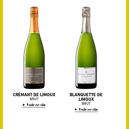
majorité, complétés par les
usages. L’encépagement de
cépages Mauzac Blanc et Pinot
l’appellation Limoux est
Noir.
composé de merlot, côt, syrah,
– La Blanquette Ancestrale :
grenache, Carignan et
C’est la vieille lune de Mars qui
cabernet-franc ou cabernet-
donne vraisemblablement aux
sauvignon en cépages
cuvées Méthode Ancestrale
accessoires.
CRÉMANT DE LIMOUX
BLANQUETTE DE
BRUT
LIMOUX
BRUT
Voir ce vin
Voir ce vin