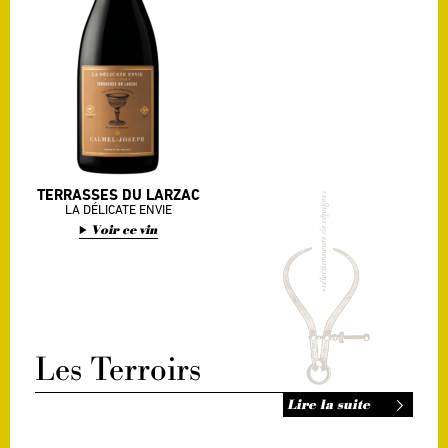
TERRASSES DU LARZAC
LA DÉLICATE ENVIE
Voir ce vin
Les Terroirs
Lire la suite
Libres de tous labels de
des extractions agressives. Un