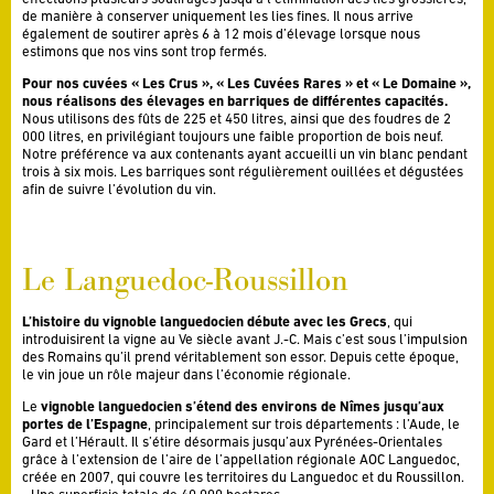
de manière à conserver uniquement les lies fines. Il nous arrive
également de soutirer après 6 à 12 mois d’élevage lorsque nous
estimons que nos vins sont trop fermés.
Pour nos cuvées « Les Crus », « Les Cuvées Rares » et « Le Domaine »,
nous réalisons des élevages en barriques de différentes capacités.
Nous utilisons des fûts de 225 et 450 litres, ainsi que des foudres de 2
000 litres, en privilégiant toujours une faible proportion de bois neuf.
Notre préférence va aux contenants ayant accueilli un vin blanc pendant
trois à six mois. Les barriques sont régulièrement ouillées et dégustées
afin de suivre l’évolution du vin.
Le Languedoc-Roussillon
L’histoire du vignoble languedocien débute avec les Grecs
, qui
introduisirent la vigne au Ve siècle avant J.-C. Mais c’est sous l’impulsion
des Romains qu’il prend véritablement son essor. Depuis cette époque,
le vin joue un rôle majeur dans l’économie régionale.
Le
vignoble languedocien s’étend des environs de Nîmes jusqu’aux
portes de l’Espagne
, principalement sur trois départements : l’Aude, le
Gard et l’Hérault. Il s’étire désormais jusqu’aux Pyrénées-Orientales
grâce à l’extension de l’aire de l’appellation régionale AOC Languedoc,
créée en 2007, qui couvre les territoires du Languedoc et du Roussillon.