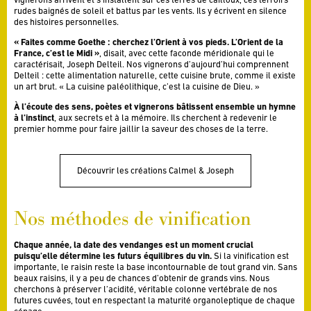
rudes baignés de soleil et battus par les vents. Ils y écrivent en silence
des histoires personnelles.
« Faites comme Goethe : cherchez l’Orient à vos pieds. L’Orient de la
France, c’est le Midi »
, disait, avec cette faconde méridionale qui le
caractérisait, Joseph Delteil. Nos vignerons d’aujourd’hui comprennent
Delteil : cette alimentation naturelle, cette cuisine brute, comme il existe
un art brut. « La cuisine paléolithique, c’est la cuisine de Dieu. »
À l’écoute des sens, poètes et vignerons bâtissent ensemble un hymne
à l’instinct
, aux secrets et à la mémoire. Ils cherchent à redevenir le
premier homme pour faire jaillir la saveur des choses de la terre.
Découvrir les créations Calmel & Joseph
Nos méthodes de vinification
Chaque année, la date des vendanges est un moment crucial
puisqu’elle détermine les futurs équilibres du vin.
Si la vinification est
importante, le raisin reste la base incontournable de tout grand vin. Sans
beaux raisins, il y a peu de chances d’obtenir de grands vins. Nous
cherchons à préserver l’acidité, véritable colonne vertébrale de nos
futures cuvées, tout en respectant la maturité organoleptique de chaque