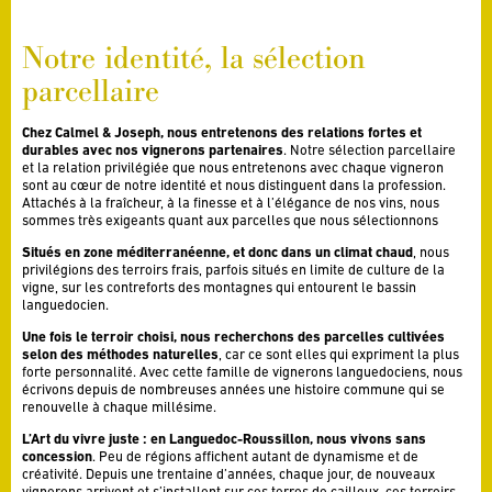
Notre identité, la sélection
parcellaire
Chez Calmel & Joseph, nous entretenons des relations fortes et
durables avec nos vignerons partenaires
. Notre sélection parcellaire
et la relation privilégiée que nous entretenons avec chaque vigneron
sont au cœur de notre identité et nous distinguent dans la profession.
Attachés à la fraîcheur, à la finesse et à l’élégance de nos vins, nous
sommes très exigeants quant aux parcelles que nous sélectionnons
Situés en zone méditerranéenne, et donc dans un climat chaud
, nous
privilégions des terroirs frais, parfois situés en limite de culture de la
vigne, sur les contreforts des montagnes qui entourent le bassin
languedocien.
Une fois le terroir choisi, nous recherchons des parcelles cultivées
selon des méthodes naturelles
, car ce sont elles qui expriment la plus
forte personnalité. Avec cette famille de vignerons languedociens, nous
écrivons depuis de nombreuses années une histoire commune qui se
renouvelle à chaque millésime.
L’Art du vivre juste : en Languedoc-Roussillon, nous vivons sans
concession
. Peu de régions affichent autant de dynamisme et de
créativité. Depuis une trentaine d’années, chaque jour, de nouveaux
vignerons arrivent et s’installent sur ces terres de cailloux, ces terroirs