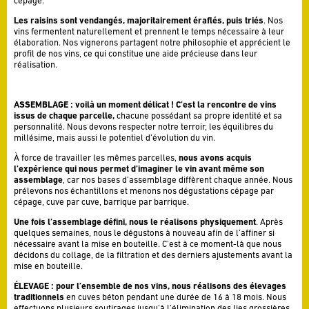
cépage.
Les raisins sont vendangés, majoritairement éraflés, puis triés
. Nos
vins fermentent naturellement et prennent le temps nécessaire à leur
élaboration. Nos vignerons partagent notre philosophie et apprécient le
profil de nos vins, ce qui constitue une aide précieuse dans leur
réalisation.
ASSEMBLAGE : voilà un moment délicat ! C’est la rencontre de vins
issus de chaque parcelle,
chacune possédant sa propre identité et sa
personnalité. Nous devons respecter notre terroir, les équilibres du
millésime, mais aussi le potentiel d’évolution du vin.
À force de travailler les mêmes parcelles,
nous avons acquis
l’expérience qui nous permet d’imaginer le vin avant même son
assemblage
, car nos bases d’assemblage diffèrent chaque année. Nous
prélevons nos échantillons et menons nos dégustations cépage par
cépage, cuve par cuve, barrique par barrique.
Une fois l’assemblage défini, nous le réalisons physiquement
. Après
quelques semaines, nous le dégustons à nouveau afin de l’affiner si
nécessaire avant la mise en bouteille. C’est à ce moment-là que nous
décidons du collage, de la filtration et des derniers ajustements avant la
mise en bouteille.
ÉLEVAGE : pour l’ensemble de nos vins, nous réalisons des élevages
traditionnels
en cuves béton pendant une durée de 16 à 18 mois. Nous
effectuons plusieurs soutirages jusqu’à l’élimination des lies grossières,