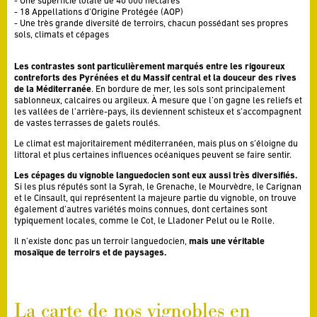
Une superficie totale de 40 000 hectares
18 Appellations d’Origine Protégée (AOP)
Une très grande diversité de terroirs, chacun possédant ses propres
sols, climats et cépages
Les contrastes sont particulièrement marqués entre les rigoureux
contreforts des Pyrénées et du Massif central et la douceur des rives
de la Méditerranée
. En bordure de mer, les sols sont principalement
sablonneux, calcaires ou argileux. À mesure que l’on gagne les reliefs et
les vallées de l’arrière-pays, ils deviennent schisteux et s’accompagnent
de vastes terrasses de galets roulés.
Le climat est majoritairement méditerranéen, mais plus on s’éloigne du
littoral et plus certaines influences océaniques peuvent se faire sentir.
Les cépages du vignoble languedocien sont eux aussi très diversifiés.
Si les plus réputés sont la Syrah, le Grenache, le Mourvèdre, le Carignan
et le Cinsault, qui représentent la majeure partie du vignoble, on trouve
également d’autres variétés moins connues, dont certaines sont
typiquement locales, comme le Cot, le Lladoner Pelut ou le Rolle.
Il n’existe donc pas un terroir languedocien,
mais une véritable
mosaïque de terroirs et de paysages.
La carte de nos vignobles en