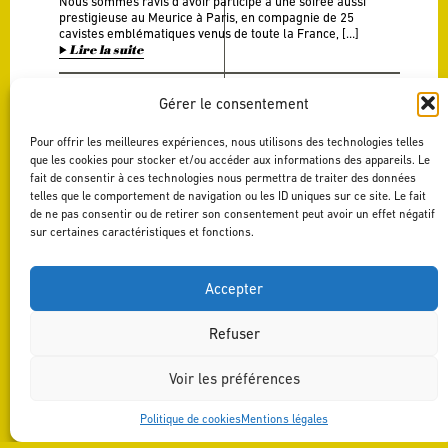
Nous sommes ravis d’avoir participé à une soirée aussi
prestigieuse au Meurice à Paris, en compagnie de 25
cavistes emblématiques venus de toute la France, […]
Lire la suite
Gérer le consentement
LES
Pour offrir les meilleures expériences, nous utilisons des technologies telles
AGENTS
que les cookies pour stocker et/ou accéder aux informations des appareils. Le
FAITS DIVERS
FRANCE
fait de consentir à ces technologies nous permettra de traiter des données
AU
octobre 09 - 2023
DOMAINE
telles que le comportement de navigation ou les ID uniques sur ce site. Le fait
CALMEL
de ne pas consentir ou de retirer son consentement peut avoir un effet négatif
&
sur certaines caractéristiques et fonctions.
JOSEPH
Quelle équipe ! Retour en images sur un véritable moment
Accepter
de partage au domaine avec nos agents France pour
découvrir les dernières nouveautés et préparer […]
Lire la suite
Refuser
PAGE
1
2
3
4
5
6
7
8
…
10
11
12
13
14
RETOUR AUX ACTUALITÉS
Voir les préférences
Politique de cookies
Mentions légales
MENTIONS LÉGALES
DESIGN BY AGENCE-S