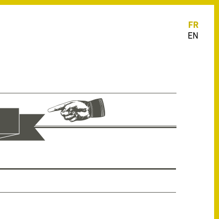
FR
EN