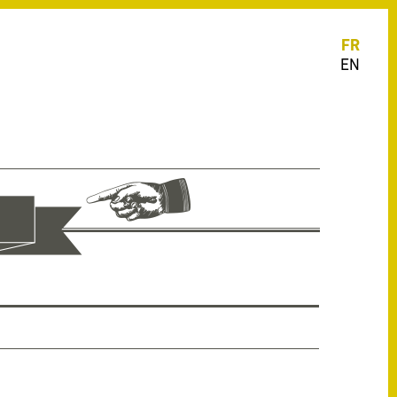
FR
EN