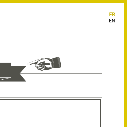
FR
EN