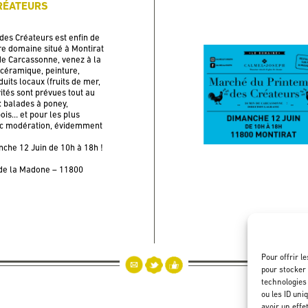
RÉATEURS
des Créateurs est enfin de
re domaine situé à Montirat
de Carcassonne, venez à la
 céramique, peinture,
its locaux (fruits de mer,
vités sont prévues tout au
 : balades à poney,
bois… et pour les plus
vec modération, évidemment
che 12 Juin de 10h à 18h !
de la Madone – 11800
Pour offrir l
pour stocker 
technologies
ou les ID uni
avoir un effe