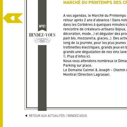
MARCHÉ DU PRINTEMPS DES C
A vos agendas, le Marché du Printemps 
retour après 2 ans d’absence ! Dans not
dans les Corbières à quelques minutes 
rencontre de créateurs-artisans (bijoux,
décoration, mode…) et déguster des produ
pain bio, mozzarella, glaces…). Des acti
long de la journée, pour les plus jeunes
trottinettes électriques, grands jeux en 
grands une dégustation de nos vins (a
!). Plus d’infos
ici
.
Nous vous attendons nombreux le Diman
Parking sur place.
Le Domaine Calmel & Joseph – Chemin 
Montirat (Direction Lagrasse).
RETOUR AUX ACTUALITÉS
| RENDEZ-VOUS