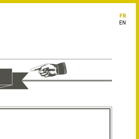
FR
EN