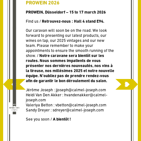
PROWEIN 2026
PROWEIN, Düsseldorf – 15 to 17 march 2026
Find us /
Retrouvez-nous :
Hall 4 stand E94.
Our caravan will soon be on the road. We look
forward to presenting our latest products, our
wines on tap, our 2025 vintages and our new
team.
Please remember to make your
appointments to ensure the smooth running of the
show. /
Notre caravane sera bientôt sur les
routes. Nous sommes impatients de vous
présenter nos dernières nouveautés, nos vins à
la tireuse, nos millésimes 2025 et notre nouvelle
équipe. N’oubliez pas de prendre rendez-vous
afin de garantir le bon déroulement du salon.
Jérôme Joseph :
jjoseph@calmel-joseph.com
Heidi Van Den Akker :
hvandenakker@calmel-
joseph.com
Valeriya Betton :
vbetton@calmel-joseph.com
Sandy Dreyer :
sdreyer@calmel-joseph.com
See you soon /
A bientôt !