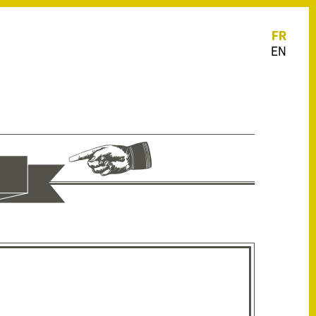
FR
EN