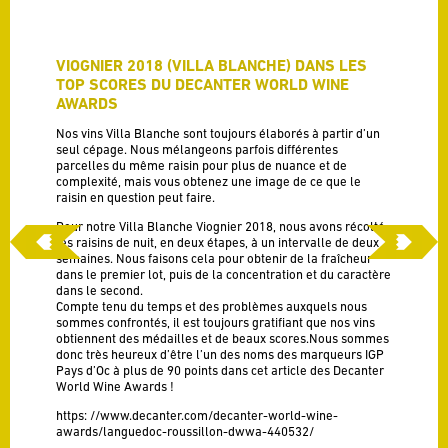
VIOGNIER 2018 (VILLA BLANCHE) DANS LES
TOP SCORES DU DECANTER WORLD WINE
AWARDS
Nos vins Villa Blanche sont toujours élaborés à partir d’un
seul cépage. Nous mélangeons parfois différentes
parcelles du même raisin pour plus de nuance et de
complexité, mais vous obtenez une image de ce que le
raisin en question peut faire.
Pour notre Villa Blanche Viognier 2018, nous avons récolté
les raisins de nuit, en deux étapes, à un intervalle de deux
semaines. Nous faisons cela pour obtenir de la fraîcheur
dans le premier lot, puis de la concentration et du caractère
dans le second.
Compte tenu du temps et des problèmes auxquels nous
sommes confrontés, il est toujours gratifiant que nos vins
obtiennent des médailles et de beaux scores.Nous sommes
donc très heureux d’être l’un des noms des marqueurs IGP
Pays d’Oc à plus de 90 points dans cet article des Decanter
World Wine Awards !
https: //www.decanter.com/decanter-world-wine-
awards/languedoc-roussillon-dwwa-440532/