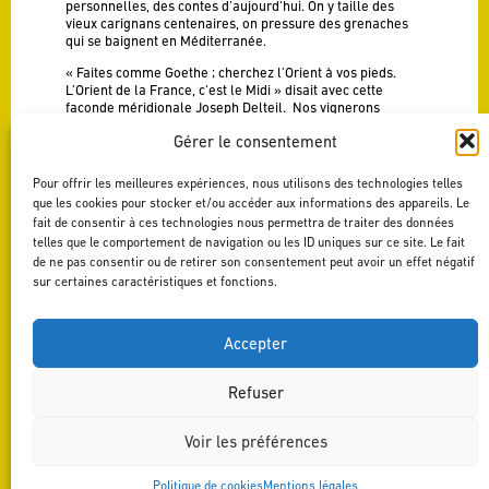
personnelles, des contes d’aujourd’hui. On y taille des
vieux carignans centenaires, on pressure des grenaches
qui se baignent en Méditerranée.
« Faites comme Goethe ; cherchez l’Orient à vos pieds.
L’Orient de la France, c’est le Midi » disait avec cette
faconde méridionale Joseph Delteil. Nos vignerons
d’aujourd’hui comprennent Delteil, cette alimentation
Gérer le consentement
naturelle, cette cuisine brute comme il existe un art brut. «
La cuisine paléolithique, c’est la cuisine de Dieu ». À
l’écoute des sens, poète et vigneron bâtissent ensemble
Pour offrir les meilleures expériences, nous utilisons des technologies telles
un hymne à l’instinct, aux secrets, à la mémoire pour
que les cookies pour stocker et/ou accéder aux informations des appareils. Le
redevenir le premier homme afin que jaillisse la saveur
fait de consentir à ces technologies nous permettra de traiter des données
des choses de la terre.
telles que le comportement de navigation ou les ID uniques sur ce site. Le fait
Découvrir les créations Calmel & Joseph
de ne pas consentir ou de retirer son consentement peut avoir un effet négatif
sur certaines caractéristiques et fonctions.
Accepter
Refuser
Voir les préférences
Politique de cookies
Mentions légales