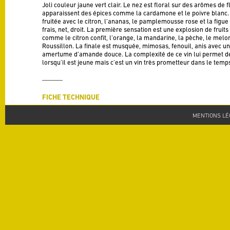
Joli couleur jaune vert clair. Le nez est floral sur des arômes de f
apparaissent des épices comme la cardamone et le poivre blanc. L
fruitée avec le citron, l’ananas, le pamplemousse rose et la figu
frais, net, droit. La première sensation est une explosion de fruit
comme le citron confit, l’orange, la mandarine, la pèche, le melon 
Roussillon. La finale est musquée, mimosas, fenouil, anis avec u
amertume d’amande douce. La complexité de ce vin lui permet de n
lorsqu’il est jeune mais c'est un vin très prometteur dans le temp
FICHE TECHNIQUE
Appellation
MENTIONS LÉ
IGP Pays d'Oc
Millésime
2021
Cépages
40% Grenache blanc; 20% Clairette blanche; 20% Rolle; 20% Ro
Degré
12.5 % alc./vol
Terroir
Terrasses du villafranchien composées de galets de quartz et sil
Vinification
Eraflage total, pressurage direct avec macération de six heures.