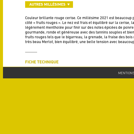
AUTRES MILLÉSIMES
Couleur brillante rouge cerise. Ce millésime 2021 est beaucoup pl
côté « fruits rouges ». Le nez est frais et équilibré sur la cerise, l
légèrement mentholée pour finir sur des notes épicées de poivre
gourmande, ronde et généreuse avec des tannins souples et bien
fruits rouges tels que le bigarreau, la grenade, la fraise des bois 
très beau Merlot, bien équilibré, une belle tension avec beaucoup 
FICHE TECHNIQUE
Appellation
MENTIONS
IGP Pays d'Oc
Millésime
2021
Cépages
100% Merlot
Degré
13% alc./vol
Terroir
Argilo calcaire sur des altitudes situées à 300 mètres.
Vinification