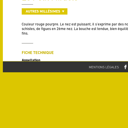
AUTRES MILLÉSIMES
Couleur rouge pourpre. Le nez est puissant, il s’exprime par des no
schistes, de figues en 2ème nez. La bouche est tendue, bien équili
fins.
FICHE TECHNIQUE
Appellation
AOP Côtes du Roussillon Villages
MENTIONS LÉGALES
Millésime
2010
Cépages
Grenache, Syrah et Carignan (Vignes de 50 ans)
Rendement
20 HL / Ha
Degré
14.5% alc./vol
Terroir
70% Schistes, 30% Argilo Calcaire