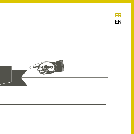
FR
EN