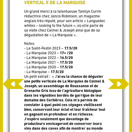
VERTICAL E DE LA MARQUISE
Un grand merci à la talentueuse Tamlyn Currin
rédactrice chez Jancis Robinson, un magazine
anglais très réputé, pour son
article « Languedoc
whites – looking to the future », où elle parle de
sa visite chez Calmel & Joseph ainsi que de sa
dégustation de « La Marquise ».
Notes:
Le Saint-Festin 2023 –
17.5/20
La Marquise 2023 –
17+ /20
La Marquise 2022 –
16.5/20
La Marquise 2021 –
17.5/20
La Marquise 2020 –
17.5/20
La Marquise –
17.5/20
Un petit extrait : » J
‘ai eu la chance de déguster
une petite verticale de La Marquise de Calmel &
Joseph, un assemblage de Roussanne et de
Grenache Gris issu de l’agriculture biologique
dans les vignobles bordés de garrigue de leur
domaine des Corbières. Cela m’a permis de
constater à quel point ces cépages vieillissent
bien, conservant leur éclat et leur fraîcheur tout
en gagnant en profondeur et en richesse.
J’espère seulement que davantage de
producteurs envisageront de conserver leurs
vins dans des caves afin de montrer au monde