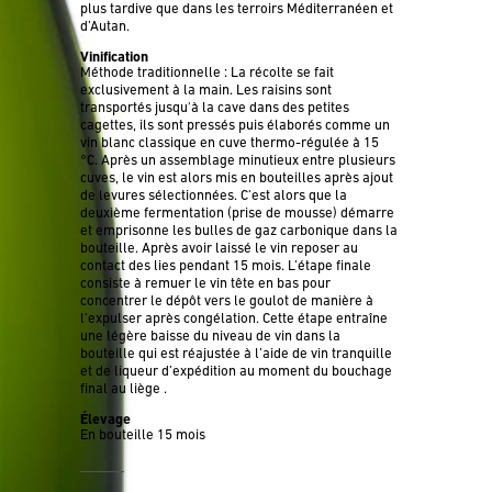
plus tardive que dans les terroirs Méditerranéen et
d’Autan.
Vinification
Méthode traditionnelle : La récolte se fait
exclusivement à la main. Les raisins sont
transportés jusqu'à la cave dans des petites
cagettes, ils sont pressés puis élaborés comme un
vin blanc classique en cuve thermo-régulée à 15
°C. Après un assemblage minutieux entre plusieurs
cuves, le vin est alors mis en bouteilles après ajout
de levures sélectionnées. C’est alors que la
deuxième fermentation (prise de mousse) démarre
et emprisonne les bulles de gaz carbonique dans la
bouteille. Après avoir laissé le vin reposer au
contact des lies pendant 15 mois. L’étape finale
consiste à remuer le vin tête en bas pour
concentrer le dépôt vers le goulot de manière à
l’expulser après congélation. Cette étape entraîne
une légère baisse du niveau de vin dans la
bouteille qui est réajustée à l’aide de vin tranquille
et de liqueur d’expédition au moment du bouchage
final au liège .
Élevage
En bouteille 15 mois