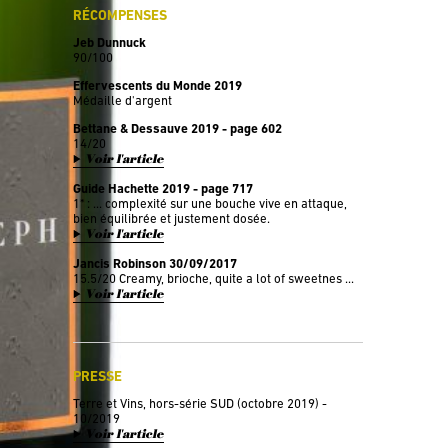
RÉCOMPENSES
Jeb Dunnuck
90/100
Effervescents du Monde 2019
Médaille d'argent
Bettane & Dessauve 2019 - page 602
14/20
Voir l'article
Guide Hachette 2019 - page 717
1* : ... complexité sur une bouche vive en attaque,
bien équilibrée et justement dosée.
Voir l'article
Jancis Robinson 30/09/2017
15.5/20 Creamy, brioche, quite a lot of sweetnes ...
Voir l'article
PRESSE
Terre et Vins, hors-série SUD (octobre 2019) -
10/2019
Voir l'article