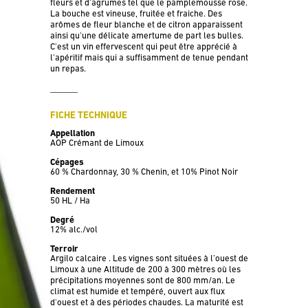
fleurs et d'agrumes tel que le pamplemousse rose.
La bouche est vineuse, fruitée et fraiche. Des
arômes de fleur blanche et de citron apparaissent
ainsi qu'une délicate amertume de part les bulles.
C'est un vin effervescent qui peut être apprécié à
l'apéritif mais qui a suffisamment de tenue pendant
un repas.
FICHE TECHNIQUE
Appellation
AOP Crémant de Limoux
Cépages
60 % Chardonnay, 30 % Chenin, et 10% Pinot Noir
Rendement
50 HL / Ha
Degré
12% alc./vol
Terroir
Argilo calcaire . Les vignes sont situées à l’ouest de
Limoux à une Altitude de 200 à 300 mètres où les
précipitations moyennes sont de 800 mm/an. Le
climat est humide et tempéré, ouvert aux flux
d'ouest et à des périodes chaudes. La maturité est