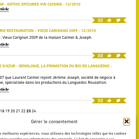
R - GOTHIC EPICURES VIN CUISINE - 12/2010
rticle
RIE RESTAURATION - VIEUX CARIGNAN 2009 - 12/2010
 : Vieux Carignan 2009 de la maison Calmel & Joseph.
rticle
E D'AZUR - OENOLOGIE, LA PROMOTION DU BIO EN LANGUEDOC -
007 que Laurent Calmel rejoint Jérôme Joseph, société de négoce à
e, spécialisée dans les productions du Languedoc Roussillon.
rticle
18
19
20
21
22
23
24
Gérer le consentement
es meilleures expériences, nous utilisons des technologies telles que les cookies