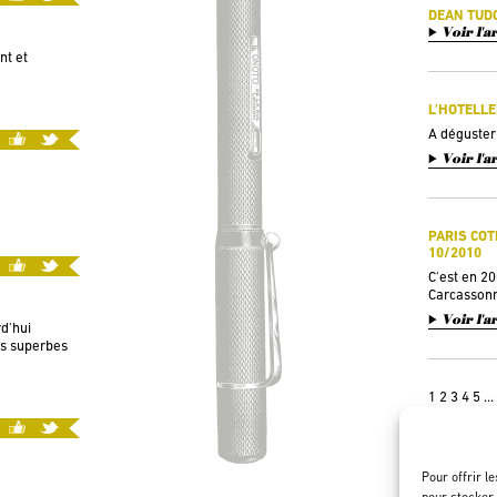
DEAN TUDO
Voir l'a
nt et
L'HOTELLE
A déguster
Voir l'a
PARIS COT
10/2010
C'est en 2
Carcassonn
Voir l'a
d'hui
ns superbes
1
2
3
4
5
…
Pour offrir l