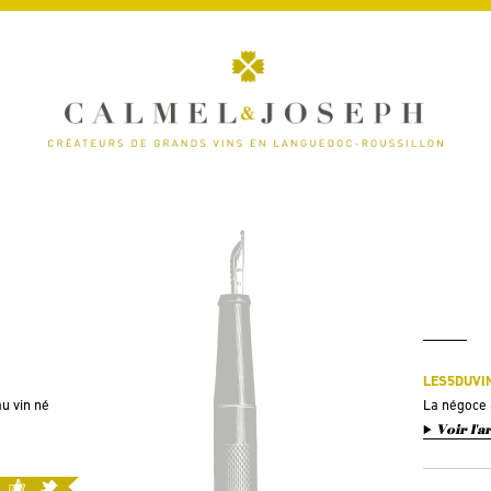
LES5DUVIN
u vin né
La négoce 
Voir l'a