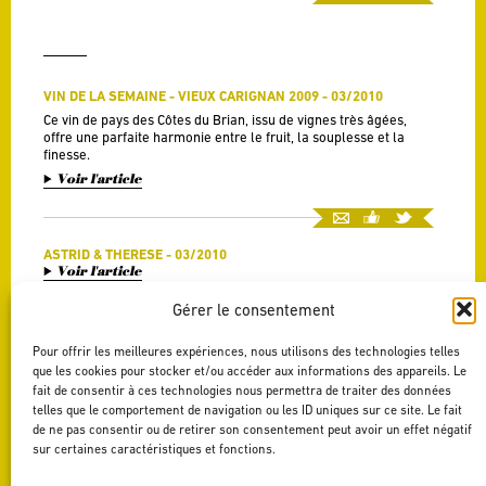
VIN DE LA SEMAINE - VIEUX CARIGNAN 2009 - 03/2010
Ce vin de pays des Côtes du Brian, issu de vignes très âgées,
offre une parfaite harmonie entre le fruit, la souplesse et la
finesse.
Voir l'article
ASTRID & THERESE - 03/2010
Voir l'article
Gérer le consentement
LE CHOIX DU VIN - UN CARIGNAN EXEMPLAIRE - 03/2010
Pour offrir les meilleures expériences, nous utilisons des technologies telles
Quand un négociant rencontre un oenologue est-ce qu'ils
que les cookies pour stocker et/ou accéder aux informations des appareils. Le
dialoguent ? Mieux que ça ! Ils s'associent pour créer une
fait de consentir à ces technologies nous permettra de traiter des données
gamme de vins du Languedoc, resserrée et rigoureuse.
telles que le comportement de navigation ou les ID uniques sur ce site. Le fait
Voir l'article
de ne pas consentir ou de retirer son consentement peut avoir un effet négatif
sur certaines caractéristiques et fonctions.