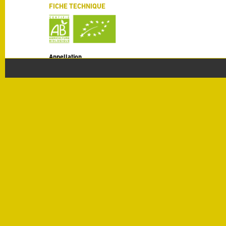
FICHE TECHNIQUE
Appellation
IGP Pays d’Oc
Millésime
2020
Cépages
100% Roussanne
Rendement
40 HL / Ha
Degré
12.5% alc./vol
Terroir
Coteaux argileux - sablonneux – limoneux et calcaires.
Vinification
Les raisins sont vendangés de nuit pour conserver une tempéra
de gérer la maturité pour finalement obtenir un vin avec un trè
pressés directement. Un débourbage statique (48 h à 5 °C) est e
seront écartées. La fermentation s’est déroulée à 15 °C et à l’ab
décelées dans le raisin.