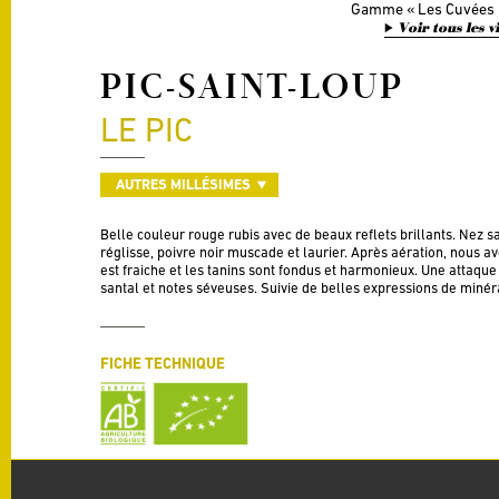
Gamme
Les Cuvées
Voir tous les v
PIC-SAINT-LOUP
LE PIC
AUTRES MILLÉSIMES
Belle couleur rouge rubis avec de beaux reflets brillants. Nez s
réglisse, poivre noir muscade et laurier. Après aération, nous a
est fraiche et les tanins sont fondus et harmonieux. Une attaque
santal et notes séveuses. Suivie de belles expressions de minéral
FICHE TECHNIQUE
Appellation
AOP Pic Saint Loup