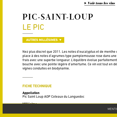
Voir tous les vins
PIC-SAINT-LOUP
LE PIC
AUTRES MILLÉSIMES
Nez plus discret que 2011. Les notes d’eucalyptus et de menthe 
place à des notes d’agrumes type pamplemousse rose dans une ha
frais avec une superbe longueur. L’équilibre évolue parfaitement 
bouche avec une pointe légère d'amertume. Ce vin est tout en d
vignes conduites en biodynamie.
FICHE TECHNIQUE
Appellation
Pic Saint Loup AOP Coteaux du Languedoc
Millésime
2012
MENTI
Cépages