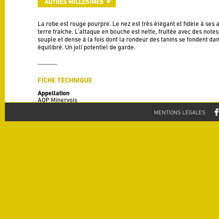
AUTRES MILLÉSIMES
La robe est rouge pourpre. Le nez est très élégant et fidèle à ses
terre fraîche. L’attaque en bouche est nette, fruitée avec des notes
souple et dense à la fois dont la rondeur des tanins se fondent dan
équilibré. Un joli potentiel de garde.
FICHE TECHNIQUE
Appellation
AOP Minervois
MENTIONS LÉGALES
Millésime
2012
Cépages
50 % Syrah, 30 % Grenache, 20 % Carignan
Rendement
30 HL / Ha
Degré
14% alc./vol
Terroir
Argilo-calcaire
Vinification