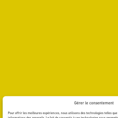
RÉCOMPENSES
SITUATION GÉOGRAPHIQUE
TÉLÉCHARGEMENTS
Télécharger la fiche technique
PARTAGER
Gérer le consentement
Pour offrir les meilleures expériences, nous utilisons des technologies telles qu
informations des appareils. Le fait de consentir à ces technologies nous permettr