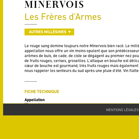
MINERVOIS
Les Frères d’Armes
AUTRES MILLÉSIMES
Le rouge sang domine toujours notre Minervois bien racé. Le mil
appellation nous offre un vin moins opulent que son prédécesseur
arômes de buis, de cade, de ciste se dégagent au premier nez pour
de fruits rouges, cerises, groseilles. L’attaque en bouche est délic
cœur de bouche est gourmand, très fruits rouges mais également 
nous rappeler les senteurs du sud après une pluie d’été. Vin flatte
FICHE TECHNIQUE
Appellation
Minervois
MENTIONS LÉGALES
Millésime
2014
Cépages
50 % Syrah, 30 % Grenache, 20 % Carignan
Rendement