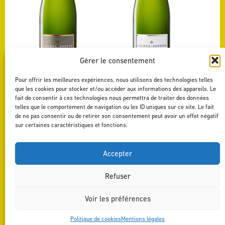
Gérer le consentement
Pour offrir les meilleures expériences, nous utilisons des technologies telles
CRÉMANT DE LIMOUX
BLANQUETTE DE
que les cookies pour stocker et/ou accéder aux informations des appareils. Le
BRUT
LIMOUX
BRUT
fait de consentir à ces technologies nous permettra de traiter des données
Voir ce vin
telles que le comportement de navigation ou les ID uniques sur ce site. Le fait
Voir ce vin
de ne pas consentir ou de retirer son consentement peut avoir un effet négatif
sur certaines caractéristiques et fonctions.
Accepter
Voir tous les vins
Refuser
Voir les préférences
Politique de cookies
Mentions légales