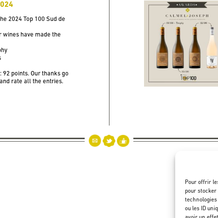
2024
the 2024 Top 100 Sud de
ur wines have made the
phy
s
 92 points. Our thanks go
and rate all the entries.
Pour offrir l
pour stocker 
technologies
ou les ID uni
avoir un effe