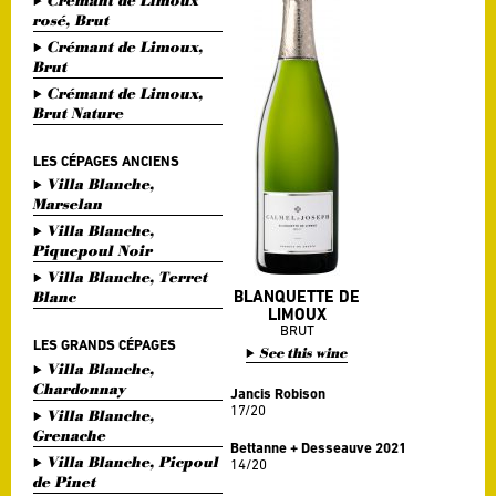
Crémant de Limoux
rosé, Brut
Crémant de Limoux,
Brut
Crémant de Limoux,
Brut Nature
LES CÉPAGES ANCIENS
Villa Blanche,
Marselan
Villa Blanche,
Piquepoul Noir
Villa Blanche, Terret
BLANQUETTE DE
Blanc
LIMOUX
BRUT
LES GRANDS CÉPAGES
See this wine
Villa Blanche,
Chardonnay
Jancis Robison
17/20
Villa Blanche,
Grenache
Bettanne + Desseauve 2021
Villa Blanche, Picpoul
14/20
de Pinet