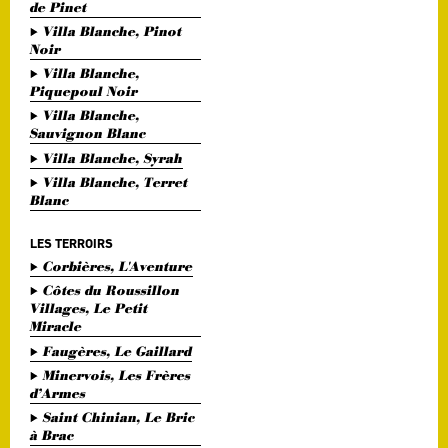
de Pinet
Villa Blanche, Pinot
Noir
Villa Blanche,
Piquepoul Noir
Villa Blanche,
Sauvignon Blanc
Villa Blanche, Syrah
Villa Blanche, Terret
Blanc
LES TERROIRS
Corbières, L'Aventure
Côtes du Roussillon
Villages, Le Petit
Miracle
Faugères, Le Gaillard
Minervois, Les Frères
d’Armes
Saint Chinian, Le Bric
à Brac