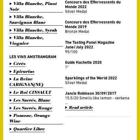
Concours des Effervescents du
Villa Blanche, Pinot
Monde 2022
Noir
Silver Medal
Villa Blanche,
Sauvignon Blanc
Concours des Effervescents du
Monde 2019
Villa Blanche, Syrah
Bronze Medal
Villa Blanche,
The Tasting Panel Magazine
Viognier
June/July 2022
95/100
LES VINS AMSTRAMGRAM
Guide Hachette 2020
Cérès
1*
Epicurius
Sparklings of the World 2022
La Reine
Silver Medal
CARIGNAN(NE)
Le Roi CINSAULT
Jancis Robinson 30/09/2017
15.5/20 Smells like lemon - verbena
Les Sacrés, Blanc
...
Read article
Les Sacrés, Rouge
Pomone, Orange
Wine
Quartier Libre