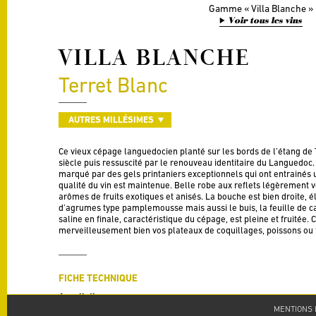
Gamme
Villa Blanche
Voir tous les vins
VILLA BLANCHE
Terret Blanc
AUTRES MILLÉSIMES
Ce vieux cépage languedocien planté sur les bords de l’étang de 
siècle puis ressuscité par le renouveau identitaire du Languedoc
marqué par des gels printaniers exceptionnels qui ont entrainés un
qualité du vin est maintenue. Belle robe aux reflets légèrement vert
arômes de fruits exotiques et anisés. La bouche est bien droite, 
d’agrumes type pamplemousse mais aussi le buis, la feuille de ca
saline en finale, caractéristique du cépage, est pleine et fruitée
merveilleusement bien vos plateaux de coquillages, poissons ou t
FICHE TECHNIQUE
Appellation
IGP Côte de Thau
MENTIONS 