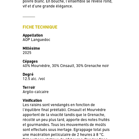
poivre blanc. En bouche, l’ensemble se révèle rond,
vif et d’une grande élégance.
FICHE TECHNIQUE
Appellation
AOP Languedoc
Millésime
2025
Cépages
40% Mourvèdre, 30% Cinsault, 30% Grenache noir
Degré
12.5 alc. /vol
Terroir
Argilo-calcaire
Vinification
Les raisins sont vendangés en fonction de
l’équilibre final préétabli. Cinsault et Mourvèdre
apportent de la vivacité tandis que le Grenache,
récolté un peu plus tard, apporte des notes fruités
et gourmandes. Tous les mouvements de moûts
sont effectués sous inertage. Egrappage total puis
une macération pelliculaire de 2 heures à 8 °C.