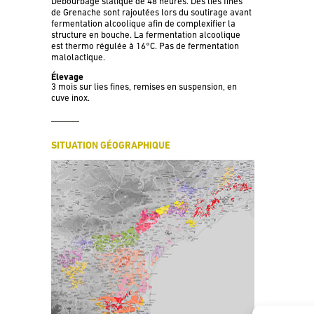
Débourbage statique de 48 heures. Des lies fines
de Grenache sont rajoutées lors du soutirage avant
fermentation alcoolique afin de complexifier la
structure en bouche. La fermentation alcoolique
est thermo régulée à 16°C. Pas de fermentation
malolactique.
Élevage
3 mois sur lies fines, remises en suspension, en
cuve inox.
SITUATION GÉOGRAPHIQUE