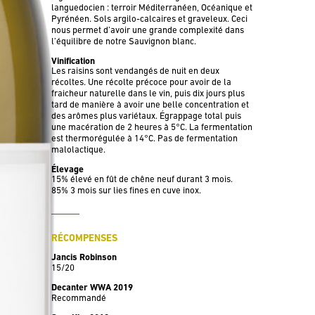
languedocien : terroir Méditerranéen, Océanique et
Pyrénéen. Sols argilo-calcaires et graveleux. Ceci
nous permet d’avoir une grande complexité dans
l’équilibre de notre Sauvignon blanc.
Vinification
Les raisins sont vendangés de nuit en deux
récoltes. Une récolte précoce pour avoir de la
fraicheur naturelle dans le vin, puis dix jours plus
tard de manière à avoir une belle concentration et
des arômes plus variétaux. Égrappage total puis
une macération de 2 heures à 5°C. La fermentation
est thermorégulée à 14°C. Pas de fermentation
malolactique.
Élevage
15% élevé en fût de chêne neuf durant 3 mois.
85% 3 mois sur lies fines en cuve inox.
RÉCOMPENSES
Jancis Robinson
15/20
Decanter WWA 2019
Recommandé