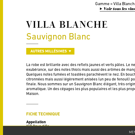
Gamme
Villa Blanch
Voir tous les vin
VILLA BLANCHE
Sauvignon Blanc
AUTRES MILLÉSIMES
La robe est brillante avec des reflets jaunes et verts pâles. Le 
exubérance, sur des notes thiols mais aussi des arômes de ma
Quelques notes fumées et toastées parachèvent le nez. En bouch
citronnées mais aussi légèrement anisées (un peu de fenouil) pou
finale. Nous sommes sur un Sauvignon Blanc élégant, très origi
aromatique. Un des cépages les plus populaires et les plus pro
Maison.
FICHE TECHNIQUE
Appellation
IGP Pays d’Oc
MEN
Millésime