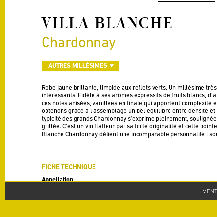
VILLA BLANCHE
Chardonnay
AUTRES MILLÉSIMES
Robe jaune brillante, limpide aux reflets verts. Un millésime très
intéressants. Fidèle à ses arômes expressifs de fruits blancs, d'
ces notes anisées, vanillées en finale qui apportent complexité 
obtenons grâce à l’assemblage un bel équilibre entre densité et t
typicité des grands Chardonnay s'exprime pleinement, soulignée
grillée. C’est un vin flatteur par sa forte originalité et cette point
Blanche Chardonnay détient une incomparable personnalité : so
FICHE TECHNIQUE
Appellation
IGP Pays d'Oc
MENT
Millésime
2020