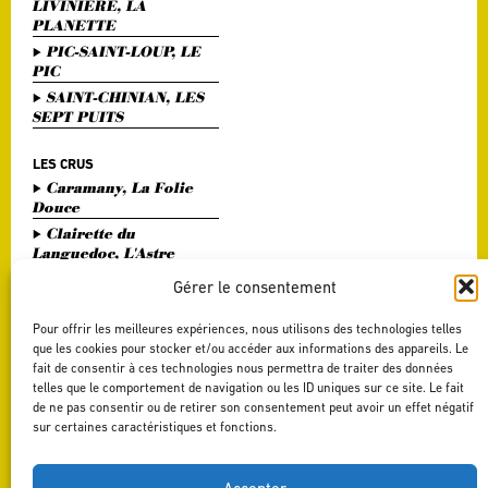
LIVINIERE, LA
PLANETTE
PIC-SAINT-LOUP, LE
PIC
SAINT-CHINIAN, LES
SEPT PUITS
LES CRUS
Caramany, La Folie
Douce
Clairette du
Languedoc, L'Astre
Divin
Gérer le consentement
Haute Vallée de l'Orb,
L'Or Bohème
Pour offrir les meilleures expériences, nous utilisons des technologies telles
Pézenas, Entre Amis
que les cookies pour stocker et/ou accéder aux informations des appareils. Le
fait de consentir à ces technologies nous permettra de traiter des données
Saint Chinian, Le
telles que le comportement de navigation ou les ID uniques sur ce site. Le fait
Saint Festin White
de ne pas consentir ou de retirer son consentement peut avoir un effet négatif
Terrasses du Larzac,
sur certaines caractéristiques et fonctions.
L'Art du Vers
Terrasses du Larzac,
La Délicate Envie