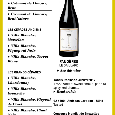
Crémant de Limoux,
Brut
Crémant de Limoux,
Brut Nature
LES CÉPAGES ANCIENS
Villa Blanche,
Marselan
Villa Blanche,
Piquepoul Noir
Villa Blanche, Terret
Blanc
FAUGÈRES
LE GAILLARD
See this wine
LES GRANDS CÉPAGES
Villa Blanche,
Jancis Robinson 30/09/2017
Chardonnay
17/20 Whiff of sweet smoke, paprika
spicy, red plums ...
Villa Blanche,
Read article
Grenache
Villa Blanche, Picpoul
92 /100 : Andreas Larsson - Blind
de Pinet
Tasted
Villa Blanche, Pinot
Concours Mondial de Bruxelles
Noir