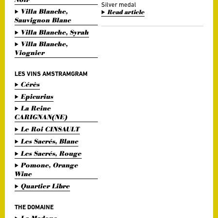
Silver medal
Villa Blanche,
Read article
Sauvignon Blanc
Villa Blanche, Syrah
Villa Blanche,
Viognier
LES VINS AMSTRAMGRAM
Cérès
Epicurius
La Reine
CARIGNAN(NE)
Le Roi CINSAULT
Les Sacrés, Blanc
Les Sacrés, Rouge
Pomone, Orange
Wine
Quartier Libre
THE DOMAINE