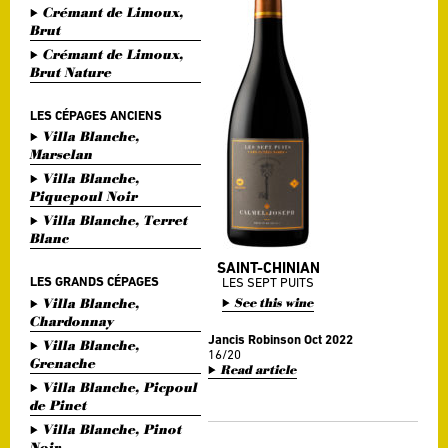
Crémant de Limoux,
Brut
Crémant de Limoux,
Brut Nature
LES CÉPAGES ANCIENS
Villa Blanche,
Marselan
Villa Blanche,
Piquepoul Noir
Villa Blanche, Terret
Blanc
SAINT-CHINIAN
LES GRANDS CÉPAGES
LES SEPT PUITS
Villa Blanche,
See this wine
Chardonnay
Jancis Robinson Oct 2022
Villa Blanche,
16/20
Grenache
Read article
Villa Blanche, Picpoul
de Pinet
Villa Blanche, Pinot
Noir