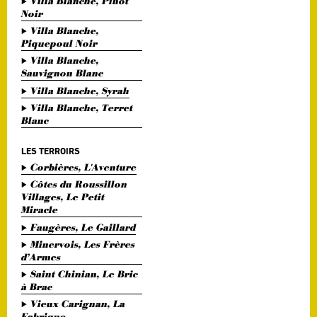
Villa Blanche, Pinot
Noir
Villa Blanche,
Piquepoul Noir
Villa Blanche,
Sauvignon Blanc
Villa Blanche, Syrah
Villa Blanche, Terret
Blanc
LES TERROIRS
Corbières, L'Aventure
Côtes du Roussillon
Villages, Le Petit
Miracle
Faugères, Le Gaillard
Minervois, Les Frères
d’Armes
Saint Chinian, Le Bric
à Brac
Vieux Carignan, La
Fabrique