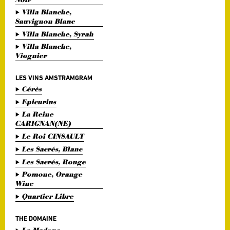
Villa Blanche,
Sauvignon Blanc
Villa Blanche, Syrah
Villa Blanche,
Viognier
LES VINS AMSTRAMGRAM
Cérès
Epicurius
La Reine
CARIGNAN(NE)
Le Roi CINSAULT
Les Sacrés, Blanc
Les Sacrés, Rouge
Pomone, Orange
Wine
Quartier Libre
THE DOMAINE