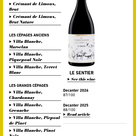
Crémant de Limoux,
Brut
Crémant de Limoux,
Brut Nature
LES CÉPAGES ANCIENS
Villa Blanche,
Marselan
Villa Blanche,
Piquepoul Noir
Villa Blanche, Terret
Blanc
LE SENTIER
See this wine
LES GRANDS CÉPAGES
Decanter 2026
Villa Blanche,
87/100
Chardonnay
Villa Blanche,
Decanter 2025
88/100
Grenache
Read article
Villa Blanche, Picpoul
de Pinet
Villa Blanche, Pinot
Noir