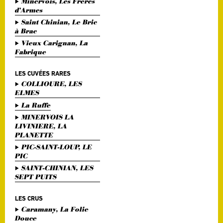
Minervois, Les Frères
d’Armes
Saint Chinian, Le Bric
à Brac
Vieux Carignan, La
Fabrique
LES CUVÉES RARES
COLLIOURE, LES
ELMES
La Ruffe
MINERVOIS LA
LIVINIERE, LA
PLANETTE
PIC-SAINT-LOUP, LE
PIC
SAINT-CHINIAN, LES
SEPT PUITS
LES CRUS
Caramany, La Folie
Douce