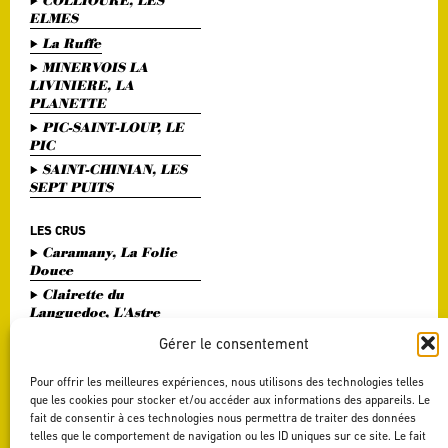
COLLIOURE, LES
ELMES
La Ruffe
MINERVOIS LA
LIVINIERE, LA
PLANETTE
PIC-SAINT-LOUP, LE
PIC
SAINT-CHINIAN, LES
SEPT PUITS
LES CRUS
Caramany, La Folie
Douce
Clairette du
Languedoc, L'Astre
Divin
Gérer le consentement
Haute Vallée de l'Orb,
L'Or Bohème
Pour offrir les meilleures expériences, nous utilisons des technologies telles
Pézenas, Entre Amis
que les cookies pour stocker et/ou accéder aux informations des appareils. Le
fait de consentir à ces technologies nous permettra de traiter des données
Saint Chinian, Le
telles que le comportement de navigation ou les ID uniques sur ce site. Le fait
Saint Festin White