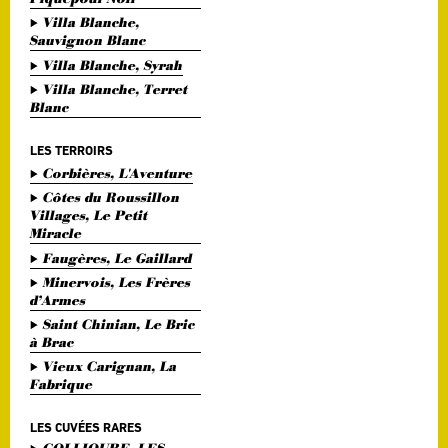
Villa Blanche,
Sauvignon Blanc
Villa Blanche, Syrah
Villa Blanche, Terret
Blanc
LES TERROIRS
Corbières, L'Aventure
Côtes du Roussillon
Villages, Le Petit
Miracle
Faugères, Le Gaillard
Minervois, Les Frères
d’Armes
Saint Chinian, Le Bric
à Brac
Vieux Carignan, La
Fabrique
LES CUVÉES RARES